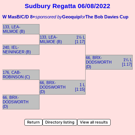
Sudbury Regatta 06/08/2022
W MasB/C/D 8+
sponsored by
Geoquip
for
The Bob Davies Cup
133, LEA-
MILMOE (B)
133, LEA-
1½ L
MILMOE (B)
[1:17]
240, IEL-
NEININGER (B)
66, BRX-
1¼ L
DODSWORTH
[1:17]
(D)
176, CAB-
ROBINSON (C)
66, BRX-
1 L
DODSWORTH
[1:15]
(D)
66, BRX-
DODSWORTH
(D)
Return
Directory listing
View all results